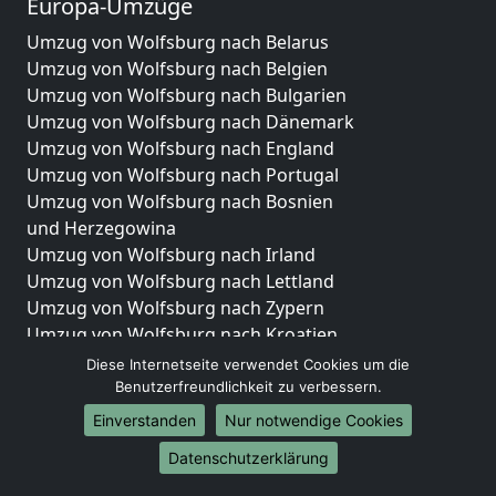
Europa-Umzüge
Umzug von Wolfsburg nach Belarus
Umzug von Wolfsburg nach Belgien
Umzug von Wolfsburg nach Bulgarien
Umzug von Wolfsburg nach Dänemark
Umzug von Wolfsburg nach England
Umzug von Wolfsburg nach Portugal
Umzug von Wolfsburg nach Bosnien
und Herzegowina
Umzug von Wolfsburg nach Irland
Umzug von Wolfsburg nach Lettland
Umzug von Wolfsburg nach Zypern
Umzug von Wolfsburg nach Kroatien
Umzug von Wolfsburg nach Estland
Diese Internetseite verwendet Cookies um die
Umzug von Wolfsburg nach Finnland
Benutzerfreundlichkeit zu verbessern.
Umzug von Wolfsburg nach Frankreich
Einverstanden
Nur notwendige Cookies
Umzug von Wolfsburg nach Griechenland
Datenschutzerklärung
Umzug von Wolfsburg nach Italien
Umzug von Wolfsburg nach Liechtenstein