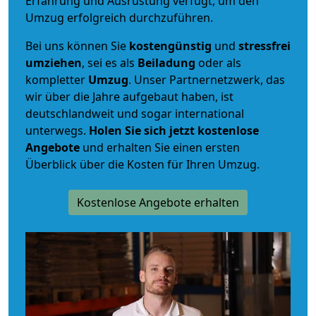
Erfahrung und Ausrüstung verfügt, um den
Umzug erfolgreich durchzuführen.
Bei uns können Sie
kostengünstig
und
stressfrei
umziehen
, sei es als
Beiladung
oder als
kompletter
Umzug
. Unser Partnernetzwerk, das
wir über die Jahre aufgebaut haben, ist
deutschlandweit und sogar international
unterwegs.
Holen Sie sich jetzt kostenlose
Angebote
und erhalten Sie einen ersten
Überblick über die Kosten für Ihren Umzug.
Kostenlose Angebote erhalten