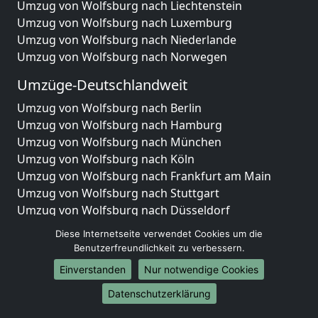
Umzug von Wolfsburg nach Liechtenstein
Umzug von Wolfsburg nach Luxemburg
Umzug von Wolfsburg nach Niederlande
Umzug von Wolfsburg nach Norwegen
Umzüge-Deutschlandweit
Umzug von Wolfsburg nach Berlin
Umzug von Wolfsburg nach Hamburg
Umzug von Wolfsburg nach München
Umzug von Wolfsburg nach Köln
Umzug von Wolfsburg nach Frankfurt am Main
Umzug von Wolfsburg nach Stuttgart
Umzug von Wolfsburg nach Düsseldorf
Umzug von Wolfsburg nach Leipzig
Diese Internetseite verwendet Cookies um die
Umzug von Wolfsburg nach Dortmund
Benutzerfreundlichkeit zu verbessern.
Umzug von Wolfsburg nach Essen
Einverstanden
Nur notwendige Cookies
Umzug von Wolfsburg nach Bremen
Umzug von Wolfsburg nach Dresden
Datenschutzerklärung
Umzug von Wolfsburg nach Hannover