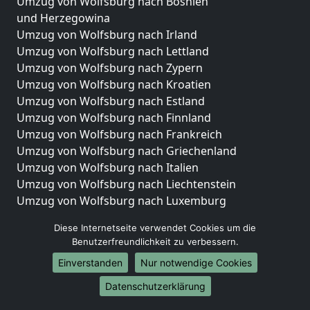
Umzug von Wolfsburg nach Bosnien
und Herzegowina
Umzug von Wolfsburg nach Irland
Umzug von Wolfsburg nach Lettland
Umzug von Wolfsburg nach Zypern
Umzug von Wolfsburg nach Kroatien
Umzug von Wolfsburg nach Estland
Umzug von Wolfsburg nach Finnland
Umzug von Wolfsburg nach Frankreich
Umzug von Wolfsburg nach Griechenland
Umzug von Wolfsburg nach Italien
Umzug von Wolfsburg nach Liechtenstein
Umzug von Wolfsburg nach Luxemburg
Umzug von Wolfsburg nach Niederlande
Diese Internetseite verwendet Cookies um die
Umzug von Wolfsburg nach Norwegen
Benutzerfreundlichkeit zu verbessern.
Umzüge-Deutschlandweit
Einverstanden
Nur notwendige Cookies
Umzug von Wolfsburg nach Berlin
Datenschutzerklärung
Umzug von Wolfsburg nach Hamburg