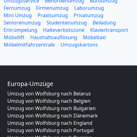
Umzugsservice
Behördenumzug
Büroumzug
Fernumzug
Firmenumzug
Laborumzug
Mini Umzug
Praxisumzug
Privatumzug
Seniorenumzug
Studentenumzug
Beiladung
Entrümpelung
Halteverbotszone
Klaviertransport
Möbellift
Haushaltsauflösung
Möbeltaxi
Möbelmitfahrzentrale
Umzugskartons
Europa-Umzüge
Umzug von Wolfsburg nach Belarus
Umzug von Wolfsburg nach Belgien
Umzug von Wolfsburg nach Bulgarien
Umzug von Wolfsburg nach Dänemark
Umzug von Wolfsburg nach England
Umzug von Wolfsburg nach Portugal