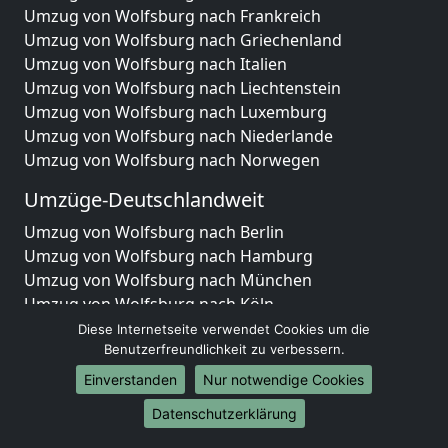
Umzug von Wolfsburg nach Frankreich
Umzug von Wolfsburg nach Griechenland
Umzug von Wolfsburg nach Italien
Umzug von Wolfsburg nach Liechtenstein
Umzug von Wolfsburg nach Luxemburg
Umzug von Wolfsburg nach Niederlande
Umzug von Wolfsburg nach Norwegen
Umzüge-Deutschlandweit
Umzug von Wolfsburg nach Berlin
Umzug von Wolfsburg nach Hamburg
Umzug von Wolfsburg nach München
Umzug von Wolfsburg nach Köln
Umzug von Wolfsburg nach Frankfurt am Main
Diese Internetseite verwendet Cookies um die
Umzug von Wolfsburg nach Stuttgart
Benutzerfreundlichkeit zu verbessern.
Umzug von Wolfsburg nach Düsseldorf
Einverstanden
Nur notwendige Cookies
Umzug von Wolfsburg nach Leipzig
Datenschutzerklärung
Umzug von Wolfsburg nach Dortmund
Umzug von Wolfsburg nach Essen