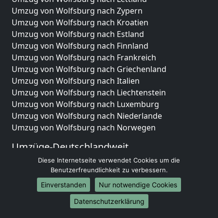
Umzug von Wolfsburg nach Zypern
Umzug von Wolfsburg nach Kroatien
Umzug von Wolfsburg nach Estland
Umzug von Wolfsburg nach Finnland
Umzug von Wolfsburg nach Frankreich
Umzug von Wolfsburg nach Griechenland
Umzug von Wolfsburg nach Italien
Umzug von Wolfsburg nach Liechtenstein
Umzug von Wolfsburg nach Luxemburg
Umzug von Wolfsburg nach Niederlande
Umzug von Wolfsburg nach Norwegen
Umzüge-Deutschlandweit
Diese Internetseite verwendet Cookies um die
Umzug von Wolfsburg nach Berlin
Benutzerfreundlichkeit zu verbessern.
Umzug von Wolfsburg nach Hamburg
Umzug von Wolfsburg nach München
Einverstanden
Nur notwendige Cookies
Umzug von Wolfsburg nach Köln
Datenschutzerklärung
Umzug von Wolfsburg nach Frankfurt am Main