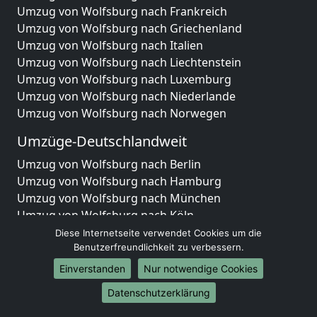
Umzug von Wolfsburg nach Frankreich
Umzug von Wolfsburg nach Griechenland
Umzug von Wolfsburg nach Italien
Umzug von Wolfsburg nach Liechtenstein
Umzug von Wolfsburg nach Luxemburg
Umzug von Wolfsburg nach Niederlande
Umzug von Wolfsburg nach Norwegen
Umzüge-Deutschlandweit
Umzug von Wolfsburg nach Berlin
Umzug von Wolfsburg nach Hamburg
Umzug von Wolfsburg nach München
Umzug von Wolfsburg nach Köln
Umzug von Wolfsburg nach Frankfurt am Main
Diese Internetseite verwendet Cookies um die
Umzug von Wolfsburg nach Stuttgart
Benutzerfreundlichkeit zu verbessern.
Umzug von Wolfsburg nach Düsseldorf
Einverstanden
Nur notwendige Cookies
Umzug von Wolfsburg nach Leipzig
Datenschutzerklärung
Umzug von Wolfsburg nach Dortmund
Umzug von Wolfsburg nach Essen