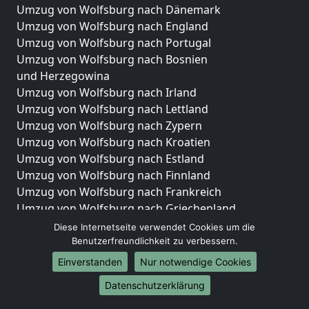
Umzug von Wolfsburg nach Dänemark
Umzug von Wolfsburg nach England
Umzug von Wolfsburg nach Portugal
Umzug von Wolfsburg nach Bosnien
und Herzegowina
Umzug von Wolfsburg nach Irland
Umzug von Wolfsburg nach Lettland
Umzug von Wolfsburg nach Zypern
Umzug von Wolfsburg nach Kroatien
Umzug von Wolfsburg nach Estland
Umzug von Wolfsburg nach Finnland
Umzug von Wolfsburg nach Frankreich
Umzug von Wolfsburg nach Griechenland
Umzug von Wolfsburg nach Italien
Diese Internetseite verwendet Cookies um die
Umzug von Wolfsburg nach Liechtenstein
Benutzerfreundlichkeit zu verbessern.
Umzug von Wolfsburg nach Luxemburg
Einverstanden
Nur notwendige Cookies
Umzug von Wolfsburg nach Niederlande
Datenschutzerklärung
Umzug von Wolfsburg nach Norwegen