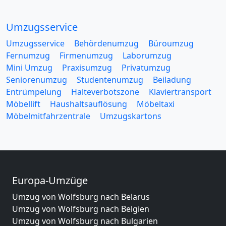
Umzugsservice
Umzugsservice
Behördenumzug
Büroumzug
Fernumzug
Firmenumzug
Laborumzug
Mini Umzug
Praxisumzug
Privatumzug
Seniorenumzug
Studentenumzug
Beiladung
Entrümpelung
Halteverbotszone
Klaviertransport
Möbellift
Haushaltsauflösung
Möbeltaxi
Möbelmitfahrzentrale
Umzugskartons
Europa-Umzüge
Umzug von Wolfsburg nach Belarus
Umzug von Wolfsburg nach Belgien
Umzug von Wolfsburg nach Bulgarien