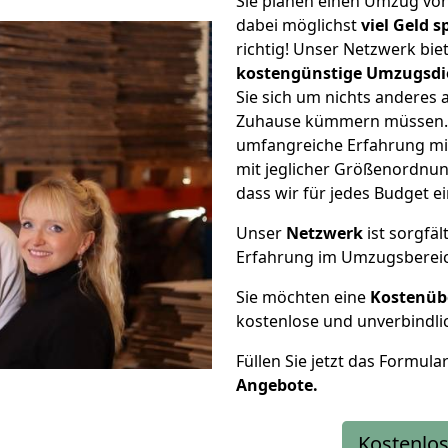
Sie planen einen Umzug vo
dabei möglichst
viel Geld 
richtig! Unser Netzwerk bi
kostengünstige Umzugsdi
Sie sich um nichts anderes 
Zuhause kümmern müssen. W
umfangreiche Erfahrung m
mit jeglicher Größenordnun
dass wir für jedes Budget 
Unser
Netzwerk
ist sorgfäl
Erfahrung im Umzugsberei
Sie möchten eine
Kostenüb
kostenlose und unverbindli
Füllen Sie jetzt das Formula
Angebote.
Kostenlos