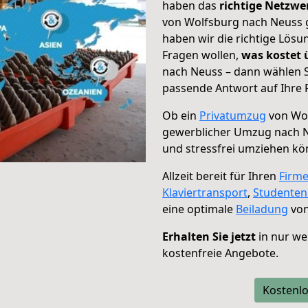
haben das
richtige Netzw
von Wolfsburg nach Neuss g
haben wir die richtige Lösu
Fragen wollen,
was kostet
nach Neuss – dann wählen S
passende Antwort auf Ihre 
Ob ein
Privatumzug
von Wol
gewerblicher Umzug nach 
und stressfrei umziehen kö
Allzeit bereit für Ihren
Firm
Klaviertransport
,
Studente
eine optimale
Beiladung
von
Erhalten Sie jetzt
in nur we
kostenfreie Angebote.
Kostenlo