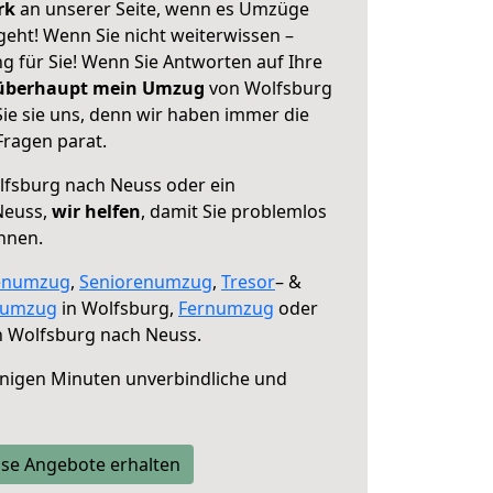
erk
an unserer Seite, wenn es Umzüge
eht! Wenn Sie nicht weiterwissen –
ng für Sie! Wenn Sie Antworten auf Ihre
 überhaupt mein Umzug
von Wolfsburg
ie sie uns, denn wir haben immer die
Fragen parat.
fsburg nach Neuss oder ein
Neuss,
wir helfen
, damit Sie problemlos
nnen.
enumzug
,
Seniorenumzug
,
Tresor
– &
numzug
in Wolfsburg,
Fernumzug
oder
 Wolfsburg nach Neuss.
nigen Minuten unverbindliche und
se Angebote erhalten