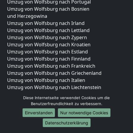
Umzug von Wolfsburg nach Portugal
Umzug von Wolfsburg nach Bosnien
und Herzegowina
Umzug von Wolfsburg nach Irland
Umzug von Wolfsburg nach Lettland
Umzug von Wolfsburg nach Zypern
Umzug von Wolfsburg nach Kroatien
Umzug von Wolfsburg nach Estland
Umzug von Wolfsburg nach Finnland
Umzug von Wolfsburg nach Frankreich
Umzug von Wolfsburg nach Griechenland
Umzug von Wolfsburg nach Italien
Umzug von Wolfsburg nach Liechtenstein
Umzug von Wolfsburg nach Luxemburg
Diese Internetseite verwendet Cookies um die
Umzug von Wolfsburg nach Niederlande
Benutzerfreundlichkeit zu verbessern.
Umzug von Wolfsburg nach Norwegen
Einverstanden
Nur notwendige Cookies
Umzüge-Deutschlandweit
Datenschutzerklärung
Umzug von Wolfsburg nach Berlin