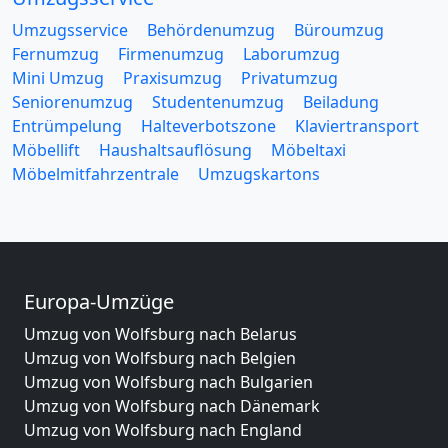
Umzugsservice
Behördenumzug
Büroumzug
Fernumzug
Firmenumzug
Laborumzug
Mini Umzug
Praxisumzug
Privatumzug
Seniorenumzug
Studentenumzug
Beiladung
Entrümpelung
Halteverbotszone
Klaviertransport
Möbellift
Haushaltsauflösung
Möbeltaxi
Möbelmitfahrzentrale
Umzugskartons
Europa-Umzüge
Umzug von Wolfsburg nach Belarus
Umzug von Wolfsburg nach Belgien
Umzug von Wolfsburg nach Bulgarien
Umzug von Wolfsburg nach Dänemark
Umzug von Wolfsburg nach England