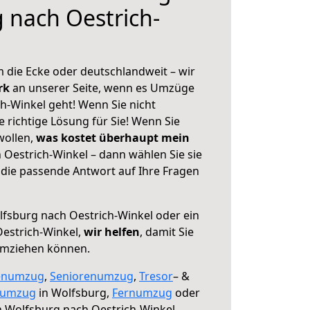
 nach Oestrich-
 die Ecke oder deutschlandweit – wir
erk
an unserer Seite, wenn es Umzüge
h-Winkel geht! Wenn Sie nicht
e richtige Lösung für Sie! Wenn Sie
wollen,
was kostet überhaupt mein
Oestrich-Winkel – dann wählen Sie sie
die passende Antwort auf Ihre Fragen
fsburg nach Oestrich-Winkel oder ein
estrich-Winkel,
wir helfen
, damit Sie
umziehen können.
enumzug
,
Seniorenumzug
,
Tresor
– &
numzug
in Wolfsburg,
Fernumzug
oder
 Wolfsburg nach Oestrich-Winkel.