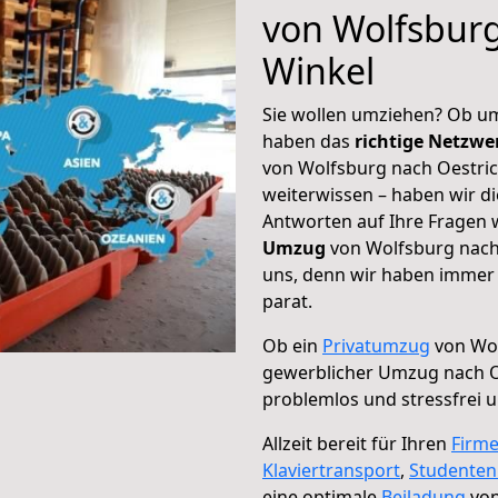
von Wolfsburg
Winkel
Sie wollen umziehen? Ob um
haben das
richtige Netzw
von Wolfsburg nach Oestric
weiterwissen – haben wir di
Antworten auf Ihre Fragen 
Umzug
von Wolfsburg nach 
uns, denn wir haben immer 
parat.
Ob ein
Privatumzug
von Wol
gewerblicher Umzug nach O
problemlos und stressfrei 
Allzeit bereit für Ihren
Firm
Klaviertransport
,
Studente
eine optimale
Beiladung
von