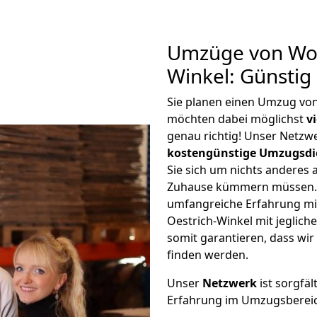
Umzüge von Wol
Winkel: Günsti
Sie planen einen Umzug vo
möchten dabei möglichst
v
genau richtig! Unser Netzw
kostengünstige Umzugsdi
Sie sich um nichts anderes 
Zuhause kümmern müssen. W
umfangreiche Erfahrung m
Oestrich-Winkel mit jegli
somit garantieren, dass wi
finden werden.
Unser
Netzwerk
ist sorgfäl
Erfahrung im Umzugsberei