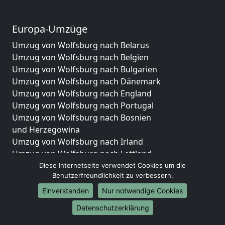
Europa-Umzüge
Umzug von Wolfsburg nach Belarus
Umzug von Wolfsburg nach Belgien
Umzug von Wolfsburg nach Bulgarien
Umzug von Wolfsburg nach Dänemark
Umzug von Wolfsburg nach England
Umzug von Wolfsburg nach Portugal
Umzug von Wolfsburg nach Bosnien
und Herzegowina
Umzug von Wolfsburg nach Irland
Umzug von Wolfsburg nach Lettland
Umzug von Wolfsburg nach Zypern
Diese Internetseite verwendet Cookies um die
Benutzerfreundlichkeit zu verbessern.
Umzug von Wolfsburg nach Kroatien
Umzug von Wolfsburg nach Estland
Einverstanden
Nur notwendige Cookies
Umzug von Wolfsburg nach Finnland
Datenschutzerklärung
Umzug von Wolfsburg nach Frankreich