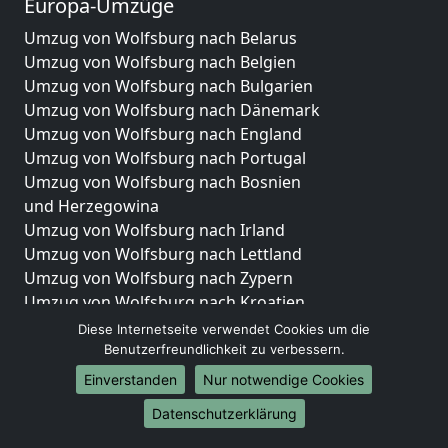
Europa-Umzüge
Umzug von Wolfsburg nach Belarus
Umzug von Wolfsburg nach Belgien
Umzug von Wolfsburg nach Bulgarien
Umzug von Wolfsburg nach Dänemark
Umzug von Wolfsburg nach England
Umzug von Wolfsburg nach Portugal
Umzug von Wolfsburg nach Bosnien
und Herzegowina
Umzug von Wolfsburg nach Irland
Umzug von Wolfsburg nach Lettland
Umzug von Wolfsburg nach Zypern
Umzug von Wolfsburg nach Kroatien
Umzug von Wolfsburg nach Estland
Diese Internetseite verwendet Cookies um die
Umzug von Wolfsburg nach Finnland
Benutzerfreundlichkeit zu verbessern.
Umzug von Wolfsburg nach Frankreich
Einverstanden
Nur notwendige Cookies
Umzug von Wolfsburg nach Griechenland
Datenschutzerklärung
Umzug von Wolfsburg nach Italien
Umzug von Wolfsburg nach Liechtenstein