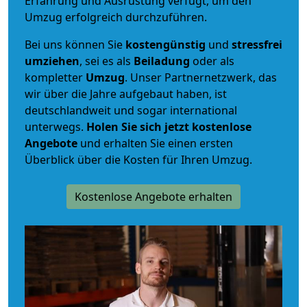
Erfahrung und Ausrüstung verfügt, um den
Umzug erfolgreich durchzuführen.
Bei uns können Sie
kostengünstig
und
stressfrei
umziehen
, sei es als
Beiladung
oder als
kompletter
Umzug
. Unser Partnernetzwerk, das
wir über die Jahre aufgebaut haben, ist
deutschlandweit und sogar international
unterwegs.
Holen Sie sich jetzt kostenlose
Angebote
und erhalten Sie einen ersten
Überblick über die Kosten für Ihren Umzug.
Kostenlose Angebote erhalten