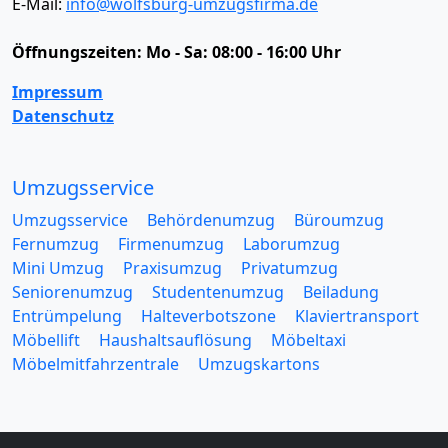
E-Mail:
info@wolfsburg-umzugsfirma.de
Öffnungszeiten:
Mo - Sa: 08:00 - 16:00 Uhr
Impressum
Datenschutz
Umzugsservice
Umzugsservice
Behördenumzug
Büroumzug
Fernumzug
Firmenumzug
Laborumzug
Mini Umzug
Praxisumzug
Privatumzug
Seniorenumzug
Studentenumzug
Beiladung
Entrümpelung
Halteverbotszone
Klaviertransport
Möbellift
Haushaltsauflösung
Möbeltaxi
Möbelmitfahrzentrale
Umzugskartons