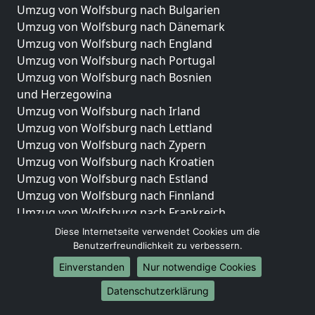
Umzug von Wolfsburg nach Bulgarien
Umzug von Wolfsburg nach Dänemark
Umzug von Wolfsburg nach England
Umzug von Wolfsburg nach Portugal
Umzug von Wolfsburg nach Bosnien
und Herzegowina
Umzug von Wolfsburg nach Irland
Umzug von Wolfsburg nach Lettland
Umzug von Wolfsburg nach Zypern
Umzug von Wolfsburg nach Kroatien
Umzug von Wolfsburg nach Estland
Umzug von Wolfsburg nach Finnland
Umzug von Wolfsburg nach Frankreich
Umzug von Wolfsburg nach Griechenland
Diese Internetseite verwendet Cookies um die
Umzug von Wolfsburg nach Italien
Benutzerfreundlichkeit zu verbessern.
Umzug von Wolfsburg nach Liechtenstein
Einverstanden
Nur notwendige Cookies
Umzug von Wolfsburg nach Luxemburg
Datenschutzerklärung
Umzug von Wolfsburg nach Niederlande
Umzug von Wolfsburg nach Norwegen