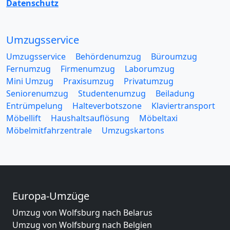
Datenschutz
Umzugsservice
Umzugsservice
Behördenumzug
Büroumzug
Fernumzug
Firmenumzug
Laborumzug
Mini Umzug
Praxisumzug
Privatumzug
Seniorenumzug
Studentenumzug
Beiladung
Entrümpelung
Halteverbotszone
Klaviertransport
Möbellift
Haushaltsauflösung
Möbeltaxi
Möbelmitfahrzentrale
Umzugskartons
Europa-Umzüge
Umzug von Wolfsburg nach Belarus
Umzug von Wolfsburg nach Belgien