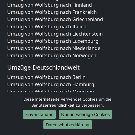
Umzug von Wolfsburg nach Finnland
Umzug von Wolfsburg nach Frankreich
Umzug von Wolfsburg nach Griechenland
Umzug von Wolfsburg nach Italien
Umzug von Wolfsburg nach Liechtenstein
Umzug von Wolfsburg nach Luxemburg
Umzug von Wolfsburg nach Niederlande
Umzug von Wolfsburg nach Norwegen
Umzüge-Deutschlandweit
Umzug von Wolfsburg nach Berlin
Umzug von Wolfsburg nach Hamburg
Umzug von Wolfsburg nach München
Umzug von Wolfsburg nach Köln
Diese Internetseite verwendet Cookies um die
Umzug von Wolfsburg nach Frankfurt am Main
Benutzerfreundlichkeit zu verbessern.
Umzug von Wolfsburg nach Stuttgart
Einverstanden
Nur notwendige Cookies
Umzug von Wolfsburg nach Düsseldorf
Datenschutzerklärung
Umzug von Wolfsburg nach Leipzig
Umzug von Wolfsburg nach Dortmund