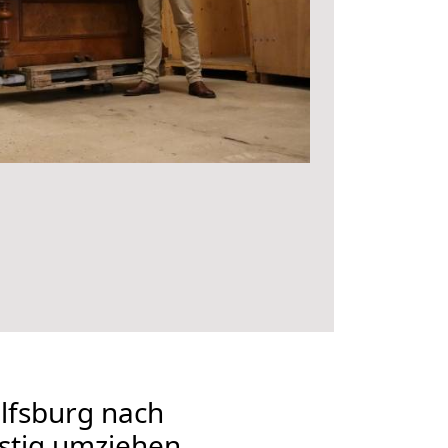
fsburg nach
stig umziehen