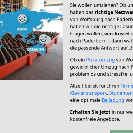
Sie wollen umziehen? Ob um
haben das
richtige Netzw
von Wolfsburg nach Paderbo
haben wir die richtige Lösu
Fragen wollen,
was kostet
nach Paderborn – dann wähl
die passende Antwort auf Ih
Ob ein
Privatumzug
von Wol
gewerblicher Umzug nach 
problemlos und stressfrei 
Allzeit bereit für Ihren
Firm
Klaviertransport
,
Studente
eine optimale
Beiladung
von
Erhalten Sie jetzt
in nur we
kostenfreie Angebote.