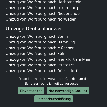
Umzug von Wolfsburg nach Liechtenstein
Umzug von Wolfsburg nach Luxemburg
Umzug von Wolfsburg nach Niederlande
Umzug von Wolfsburg nach Norwegen
Umzüge-Deutschlandweit
Umzug von Wolfsburg nach Berlin
Umzug von Wolfsburg nach Hamburg
Umzug von Wolfsburg nach München
Umzug von Wolfsburg nach Köln
Umzug von Wolfsburg nach Frankfurt am Main
Umzug von Wolfsburg nach Stuttgart
Umzug von Wolfsburg nach Düsseldorf
Umzug von Wolfsburg nach Leipzig
Diese Internetseite verwendet Cookies um die
Umzug von Wolfsburg nach Dortmund
Benutzerfreundlichkeit zu verbessern.
Umzug von Wolfsburg nach Essen
Einverstanden
Nur notwendige Cookies
Umzug von Wolfsburg nach Bremen
Umzug von Wolfsburg nach Dresden
Datenschutzerklärung
Umzug von Wolfsburg nach Hannover