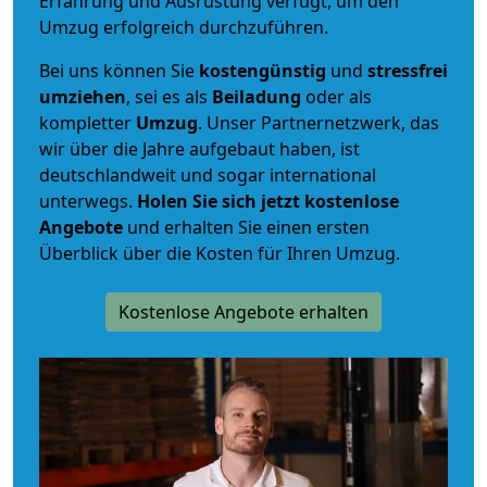
Erfahrung und Ausrüstung verfügt, um den
Umzug erfolgreich durchzuführen.
Bei uns können Sie
kostengünstig
und
stressfrei
umziehen
, sei es als
Beiladung
oder als
kompletter
Umzug
. Unser Partnernetzwerk, das
wir über die Jahre aufgebaut haben, ist
deutschlandweit und sogar international
unterwegs.
Holen Sie sich jetzt kostenlose
Angebote
und erhalten Sie einen ersten
Überblick über die Kosten für Ihren Umzug.
Kostenlose Angebote erhalten