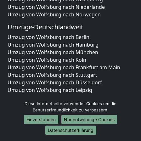
Umzug von Wolfsburg nach Niederlande
Umzug von Wolfsburg nach Norwegen
Umzüge-Deutschlandweit
Umzug von Wolfsburg nach Berlin
Umzug von Wolfsburg nach Hamburg
Umzug von Wolfsburg nach München
Umzug von Wolfsburg nach Köln
Umzug von Wolfsburg nach Frankfurt am Main
Umzug von Wolfsburg nach Stuttgart
Umzug von Wolfsburg nach Düsseldorf
Umzug von Wolfsburg nach Leipzig
Umzug von Wolfsburg nach Dortmund
Diese Internetseite verwendet Cookies um die
Umzug von Wolfsburg nach Essen
Benutzerfreundlichkeit zu verbessern.
Umzug von Wolfsburg nach Bremen
Umzug von Wolfsburg nach Dresden
Einverstanden
Nur notwendige Cookies
Umzug von Wolfsburg nach Hannover
Datenschutzerklärung
Umzug von Wolfsburg nach Nürnberg