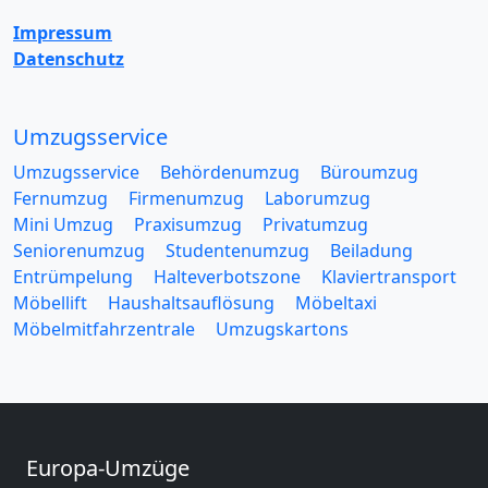
Impressum
Datenschutz
Umzugsservice
Umzugsservice
Behördenumzug
Büroumzug
Fernumzug
Firmenumzug
Laborumzug
Mini Umzug
Praxisumzug
Privatumzug
Seniorenumzug
Studentenumzug
Beiladung
Entrümpelung
Halteverbotszone
Klaviertransport
Möbellift
Haushaltsauflösung
Möbeltaxi
Möbelmitfahrzentrale
Umzugskartons
Europa-Umzüge