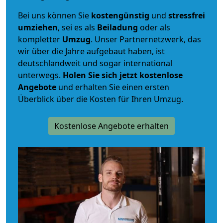
Bei uns können Sie
kostengünstig
und
stressfrei
umziehen
, sei es als
Beiladung
oder als
kompletter
Umzug
. Unser Partnernetzwerk, das
wir über die Jahre aufgebaut haben, ist
deutschlandweit und sogar international
unterwegs.
Holen Sie sich jetzt kostenlose
Angebote
und erhalten Sie einen ersten
Überblick über die Kosten für Ihren Umzug.
Kostenlose Angebote erhalten