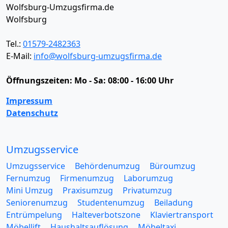
Wolfsburg-Umzugsfirma.de
Wolfsburg
Tel.:
01579-2482363
E-Mail:
info@wolfsburg-umzugsfirma.de
Öffnungszeiten:
Mo - Sa: 08:00 - 16:00 Uhr
Impressum
Datenschutz
Umzugsservice
Umzugsservice
Behördenumzug
Büroumzug
Fernumzug
Firmenumzug
Laborumzug
Mini Umzug
Praxisumzug
Privatumzug
Seniorenumzug
Studentenumzug
Beiladung
Entrümpelung
Halteverbotszone
Klaviertransport
Möbellift
Haushaltsauflösung
Möbeltaxi