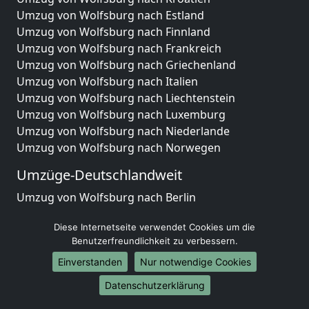
Umzug von Wolfsburg nach Estland
Umzug von Wolfsburg nach Finnland
Umzug von Wolfsburg nach Frankreich
Umzug von Wolfsburg nach Griechenland
Umzug von Wolfsburg nach Italien
Umzug von Wolfsburg nach Liechtenstein
Umzug von Wolfsburg nach Luxemburg
Umzug von Wolfsburg nach Niederlande
Umzug von Wolfsburg nach Norwegen
Umzüge-Deutschlandweit
Umzug von Wolfsburg nach Berlin
Umzug von Wolfsburg nach Hamburg
Diese Internetseite verwendet Cookies um die
Umzug von Wolfsburg nach München
Benutzerfreundlichkeit zu verbessern.
Umzug von Wolfsburg nach Köln
Umzug von Wolfsburg nach Frankfurt am Main
Einverstanden
Nur notwendige Cookies
Umzug von Wolfsburg nach Stuttgart
Datenschutzerklärung
Umzug von Wolfsburg nach Düsseldorf