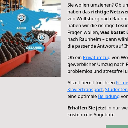
Sie wollen umziehen? Ob um
haben das
richtige Netzw
von Wolfsburg nach Raunhei
haben wir die richtige Lösu
Fragen wollen,
was kostet
nach Raunheim – dann wähle
die passende Antwort auf Ih
Ob ein
Privatumzug
von Wol
gewerblicher Umzug nach 
problemlos und stressfrei 
Allzeit bereit für Ihren
Firm
Klaviertransport
,
Studente
eine optimale
Beiladung
von
Erhalten Sie jetzt
in nur we
kostenfreie Angebote.