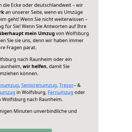
 die Ecke oder deutschlandweit – wir
erk
an unserer Seite, wenn es Umzüge
m geht! Wenn Sie nicht weiterwissen –
ng für Sie! Wenn Sie Antworten auf Ihre
 überhaupt mein Umzug
von Wolfsburg
n Sie sie uns, denn wir haben immer
re Fragen parat.
fsburg nach Raunheim oder ein
Raunheim,
wir helfen
, damit Sie
umziehen können.
enumzug
,
Seniorenumzug
,
Tresor
– &
numzug
in Wolfsburg,
Fernumzug
oder
 Wolfsburg nach Raunheim.
nigen Minuten unverbindliche und