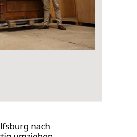
fsburg nach
tig umziehen