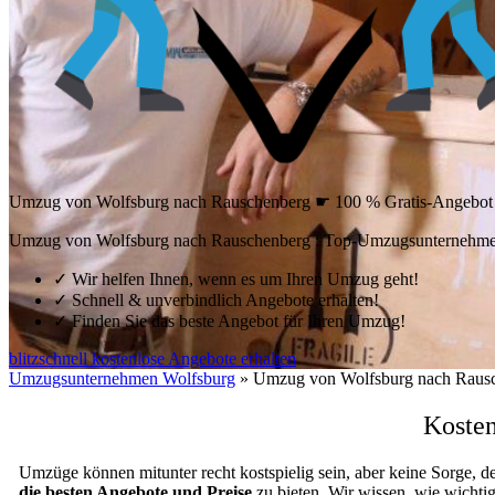
Umzug von Wolfsburg nach Rauschenberg ☛ 100 % Gratis-Angebot
Umzug von Wolfsburg nach Rauschenberg : Top-Umzugsunternehmen
✓
Wir helfen Ihnen, wenn es um Ihren Umzug geht!
✓
Schnell & unverbindlich Angebote erhalten!
✓
Finden Sie das beste Angebot für Ihren Umzug!
blitzschnell kostenlose Angebote erhalten
Umzugsunternehmen Wolfsburg
»
Umzug von Wolfsburg nach Raus
Koste
Umzüge können mitunter recht kostspielig sein, aber keine Sorge, d
die besten Angebote und Preise
zu bieten. Wir wissen, wie wichti