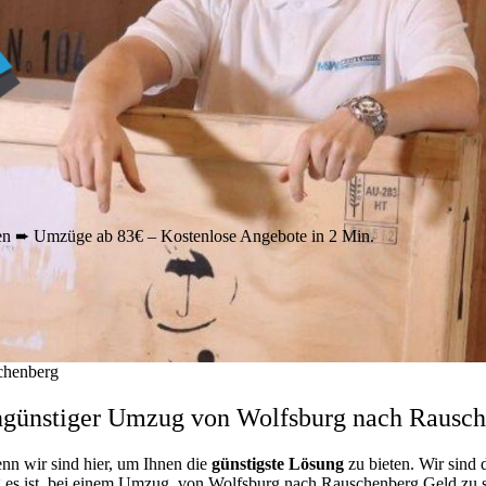
 ➨ Umzüge ab 83€ – Kostenlose Angebote in 2 Min.
chenberg
ngünstiger Umzug von Wolfsburg nach Rausch
enn wir sind hier, um Ihnen die
günstigste
Lösung
zu bieten. Wir sind 
g es ist, bei einem Umzug von Wolfsburg nach Rauschenberg Geld zu spa