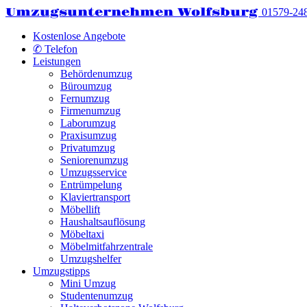
Umzugsunternehmen Wolfsburg
01579-24
Kostenlose Angebote
✆ Telefon
Leistungen
Behördenumzug
Büroumzug
Fernumzug
Firmenumzug
Laborumzug
Praxisumzug
Privatumzug
Seniorenumzug
Umzugsservice
Entrümpelung
Klaviertransport
Möbellift
Haushaltsauflösung
Möbeltaxi
Möbelmitfahrzentrale
Umzugshelfer
Umzugstipps
Mini Umzug
Studentenumzug