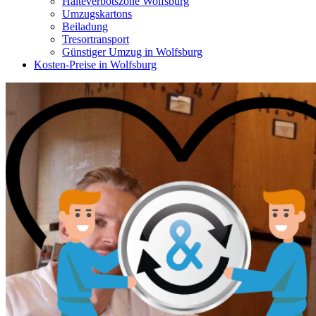
Halteverbotszone Wolfsburg
Umzugskartons
Beiladung
Tresortransport
Günstiger Umzug in Wolfsburg
Kosten-Preise in Wolfsburg