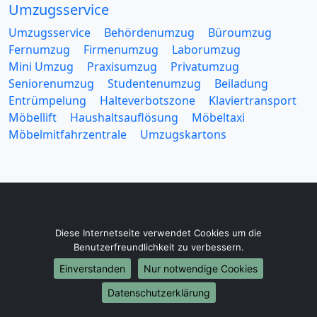
Umzugsservice
Umzugsservice
Behördenumzug
Büroumzug
Fernumzug
Firmenumzug
Laborumzug
Mini Umzug
Praxisumzug
Privatumzug
Seniorenumzug
Studentenumzug
Beiladung
Entrümpelung
Halteverbotszone
Klaviertransport
Möbellift
Haushaltsauflösung
Möbeltaxi
Möbelmitfahrzentrale
Umzugskartons
Europa-Umzüge
Diese Internetseite verwendet Cookies um die
Umzug von Wolfsburg nach Belarus
Benutzerfreundlichkeit zu verbessern.
Umzug von Wolfsburg nach Belgien
Einverstanden
Nur notwendige Cookies
Umzug von Wolfsburg nach Bulgarien
Datenschutzerklärung
Umzug von Wolfsburg nach Dänemark
Umzug von Wolfsburg nach England