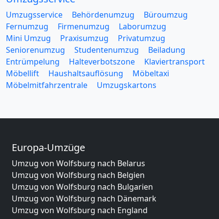
Umzugsservice
Behördenumzug
Büroumzug
Fernumzug
Firmenumzug
Laborumzug
Mini Umzug
Praxisumzug
Privatumzug
Seniorenumzug
Studentenumzug
Beiladung
Entrümpelung
Halteverbotszone
Klaviertransport
Möbellift
Haushaltsauflösung
Möbeltaxi
Möbelmitfahrzentrale
Umzugskartons
Europa-Umzüge
Umzug von Wolfsburg nach Belarus
Umzug von Wolfsburg nach Belgien
Umzug von Wolfsburg nach Bulgarien
Umzug von Wolfsburg nach Dänemark
Umzug von Wolfsburg nach England