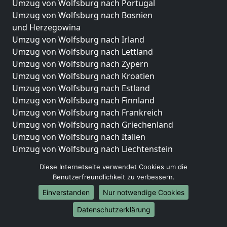
Umzug von Wolfsburg nach Portugal
Umzug von Wolfsburg nach Bosnien
und Herzegowina
Umzug von Wolfsburg nach Irland
Umzug von Wolfsburg nach Lettland
Umzug von Wolfsburg nach Zypern
Umzug von Wolfsburg nach Kroatien
Umzug von Wolfsburg nach Estland
Umzug von Wolfsburg nach Finnland
Umzug von Wolfsburg nach Frankreich
Umzug von Wolfsburg nach Griechenland
Umzug von Wolfsburg nach Italien
Umzug von Wolfsburg nach Liechtenstein
Umzug von Wolfsburg nach Luxemburg
Diese Internetseite verwendet Cookies um die
Umzug von Wolfsburg nach Niederlande
Benutzerfreundlichkeit zu verbessern.
Umzug von Wolfsburg nach Norwegen
Einverstanden
Nur notwendige Cookies
Umzüge-Deutschlandweit
Datenschutzerklärung
Umzug von Wolfsburg nach Berlin