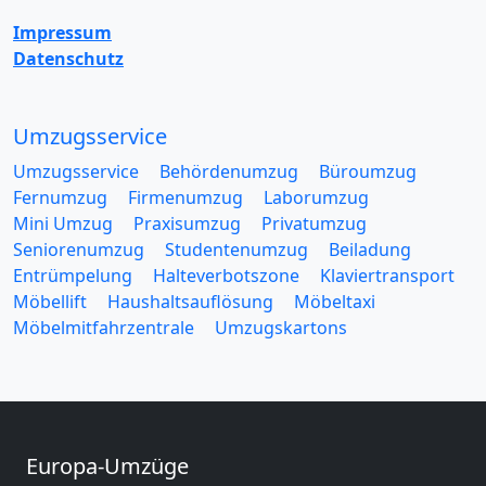
Impressum
Datenschutz
Umzugsservice
Umzugsservice
Behördenumzug
Büroumzug
Fernumzug
Firmenumzug
Laborumzug
Mini Umzug
Praxisumzug
Privatumzug
Seniorenumzug
Studentenumzug
Beiladung
Entrümpelung
Halteverbotszone
Klaviertransport
Möbellift
Haushaltsauflösung
Möbeltaxi
Möbelmitfahrzentrale
Umzugskartons
Europa-Umzüge