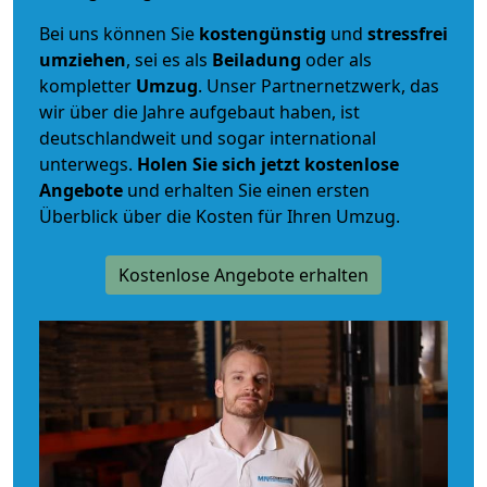
Bei uns können Sie
kostengünstig
und
stressfrei
umziehen
, sei es als
Beiladung
oder als
kompletter
Umzug
. Unser Partnernetzwerk, das
wir über die Jahre aufgebaut haben, ist
deutschlandweit und sogar international
unterwegs.
Holen Sie sich jetzt kostenlose
Angebote
und erhalten Sie einen ersten
Überblick über die Kosten für Ihren Umzug.
Kostenlose Angebote erhalten