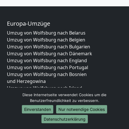
Europa-Umzüge
Umzug von Wolfsburg nach Belarus
Umzug von Wolfsburg nach Belgien
Umzug von Wolfsburg nach Bulgarien
Umzug von Wolfsburg nach Dänemark
Umzug von Wolfsburg nach England
Umzug von Wolfsburg nach Portugal
Umzug von Wolfsburg nach Bosnien
und Herzegowina
Umzug von Wolfsburg nach Irland
Umzug von Wolfsburg nach Lettland
Diese Internetseite verwendet Cookies um die
Benutzerfreundlichkeit zu verbessern.
Umzug von Wolfsburg nach Zypern
Umzug von Wolfsburg nach Kroatien
Einverstanden
Nur notwendige Cookies
Umzug von Wolfsburg nach Estland
Datenschutzerklärung
Umzug von Wolfsburg nach Finnland