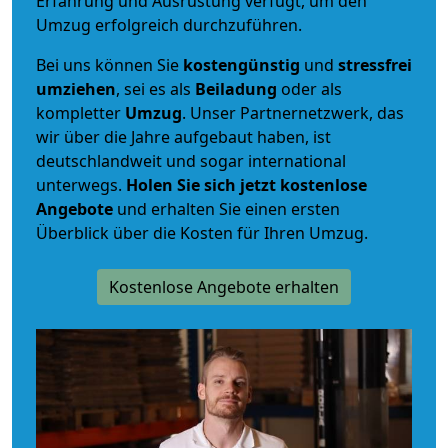
Erfahrung und Ausrüstung verfügt, um den
Umzug erfolgreich durchzuführen.
Bei uns können Sie
kostengünstig
und
stressfrei
umziehen
, sei es als
Beiladung
oder als
kompletter
Umzug
. Unser Partnernetzwerk, das
wir über die Jahre aufgebaut haben, ist
deutschlandweit und sogar international
unterwegs.
Holen Sie sich jetzt kostenlose
Angebote
und erhalten Sie einen ersten
Überblick über die Kosten für Ihren Umzug.
Kostenlose Angebote erhalten