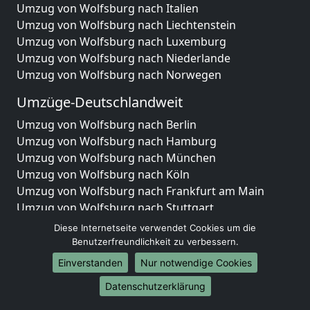
Umzug von Wolfsburg nach Italien
Umzug von Wolfsburg nach Liechtenstein
Umzug von Wolfsburg nach Luxemburg
Umzug von Wolfsburg nach Niederlande
Umzug von Wolfsburg nach Norwegen
Umzüge-Deutschlandweit
Umzug von Wolfsburg nach Berlin
Umzug von Wolfsburg nach Hamburg
Umzug von Wolfsburg nach München
Umzug von Wolfsburg nach Köln
Umzug von Wolfsburg nach Frankfurt am Main
Umzug von Wolfsburg nach Stuttgart
Umzug von Wolfsburg nach Düsseldorf
Diese Internetseite verwendet Cookies um die
Umzug von Wolfsburg nach Leipzig
Benutzerfreundlichkeit zu verbessern.
Umzug von Wolfsburg nach Dortmund
Einverstanden
Nur notwendige Cookies
Umzug von Wolfsburg nach Essen
Datenschutzerklärung
Umzug von Wolfsburg nach Bremen
Umzug von Wolfsburg nach Dresden