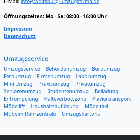
E-Mail:
info@wolfsburg-umzugsfirma.de
Öffnungszeiten:
Mo - Sa: 08:00 - 16:00 Uhr
Impressum
Datenschutz
Umzugsservice
Umzugsservice
Behördenumzug
Büroumzug
Fernumzug
Firmenumzug
Laborumzug
Mini Umzug
Praxisumzug
Privatumzug
Seniorenumzug
Studentenumzug
Beiladung
Entrümpelung
Halteverbotszone
Klaviertransport
Möbellift
Haushaltsauflösung
Möbeltaxi
Möbelmitfahrzentrale
Umzugskartons