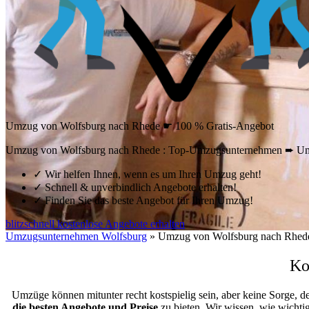
Umzug von Wolfsburg nach Rhede ☛ 100 % Gratis-Angebot
Umzug von Wolfsburg nach Rhede : Top-Umzugsunternehmen ➨ Umz
✓
Wir helfen Ihnen, wenn es um Ihren Umzug geht!
✓
Schnell & unverbindlich Angebote erhalten!
✓
Finden Sie das beste Angebot für Ihren Umzug!
blitzschnell kostenlose Angebote erhalten
Umzugsunternehmen Wolfsburg
»
Umzug von Wolfsburg nach Rhed
Ko
Umzüge können mitunter recht kostspielig sein, aber keine Sorge, d
die besten Angebote und Preise
zu bieten. Wir wissen, wie wichti