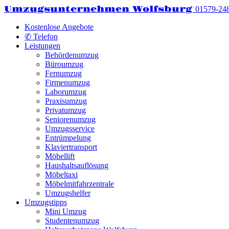
Umzugsunternehmen Wolfsburg
01579-24
Kostenlose Angebote
✆ Telefon
Leistungen
Behördenumzug
Büroumzug
Fernumzug
Firmenumzug
Laborumzug
Praxisumzug
Privatumzug
Seniorenumzug
Umzugsservice
Entrümpelung
Klaviertransport
Möbellift
Haushaltsauflösung
Möbeltaxi
Möbelmitfahrzentrale
Umzugshelfer
Umzugstipps
Mini Umzug
Studentenumzug