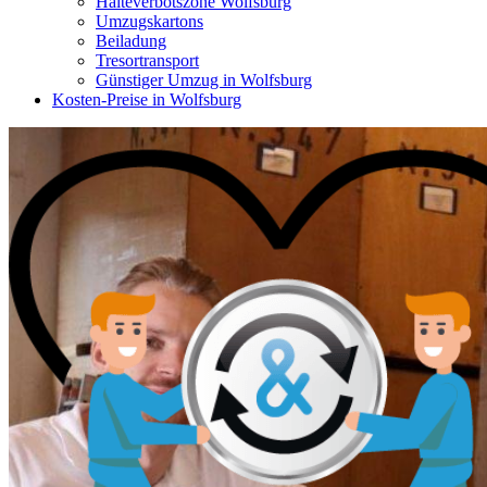
Halteverbotszone Wolfsburg
Umzugskartons
Beiladung
Tresortransport
Günstiger Umzug in Wolfsburg
Kosten-Preise in Wolfsburg