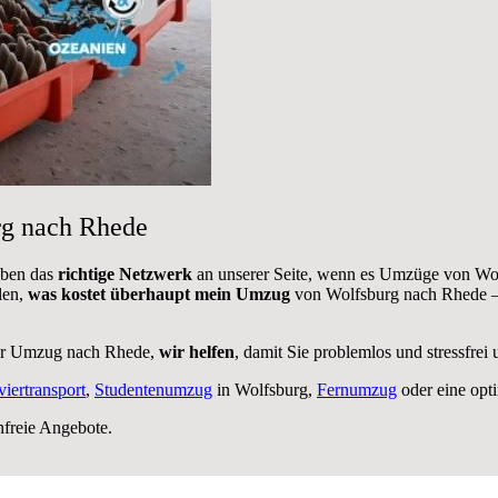
rg nach Rhede
aben das
richtige Netzwerk
an unserer Seite, wenn es Umzüge von Wol
len,
was kostet überhaupt mein Umzug
von Wolfsburg nach Rhede – 
her Umzug nach Rhede,
wir helfen
, damit Sie problemlos und stressfre
viertransport
,
Studentenumzug
in Wolfsburg,
Fernumzug
oder eine opt
nfreie Angebote.