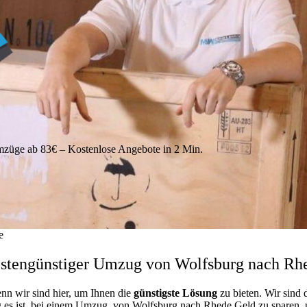
üge ab 83€ – Kostenlose Angebote in 2 Min.
e
stengünstiger Umzug von Wolfsburg nach Rh
enn wir sind hier, um Ihnen die
günstigste
Lösung
zu bieten. Wir sind 
g es ist, bei einem Umzug von Wolfsburg nach Rhede Geld zu sparen, und