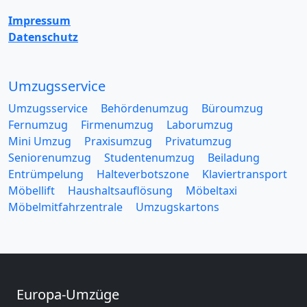
Impressum
Datenschutz
Umzugsservice
Umzugsservice
Behördenumzug
Büroumzug
Fernumzug
Firmenumzug
Laborumzug
Mini Umzug
Praxisumzug
Privatumzug
Seniorenumzug
Studentenumzug
Beiladung
Entrümpelung
Halteverbotszone
Klaviertransport
Möbellift
Haushaltsauflösung
Möbeltaxi
Möbelmitfahrzentrale
Umzugskartons
Europa-Umzüge