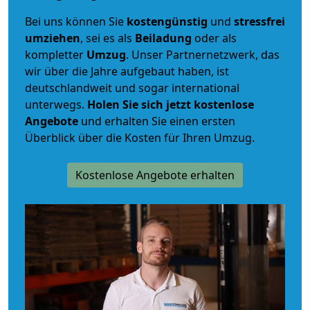
Bei uns können Sie
kostengünstig
und
stressfrei
umziehen
, sei es als
Beiladung
oder als
kompletter
Umzug
. Unser Partnernetzwerk, das
wir über die Jahre aufgebaut haben, ist
deutschlandweit und sogar international
unterwegs.
Holen Sie sich jetzt kostenlose
Angebote
und erhalten Sie einen ersten
Überblick über die Kosten für Ihren Umzug.
Kostenlose Angebote erhalten