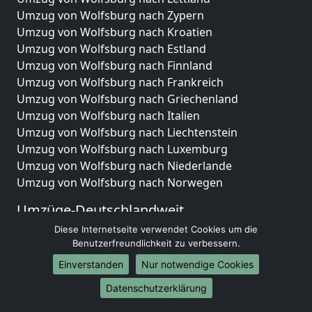
Umzug von Wolfsburg nach Zypern
Umzug von Wolfsburg nach Kroatien
Umzug von Wolfsburg nach Estland
Umzug von Wolfsburg nach Finnland
Umzug von Wolfsburg nach Frankreich
Umzug von Wolfsburg nach Griechenland
Umzug von Wolfsburg nach Italien
Umzug von Wolfsburg nach Liechtenstein
Umzug von Wolfsburg nach Luxemburg
Umzug von Wolfsburg nach Niederlande
Umzug von Wolfsburg nach Norwegen
Umzüge-Deutschlandweit
Diese Internetseite verwendet Cookies um die
Umzug von Wolfsburg nach Berlin
Benutzerfreundlichkeit zu verbessern.
Umzug von Wolfsburg nach Hamburg
Umzug von Wolfsburg nach München
Einverstanden
Nur notwendige Cookies
Umzug von Wolfsburg nach Köln
Datenschutzerklärung
Umzug von Wolfsburg nach Frankfurt am Main