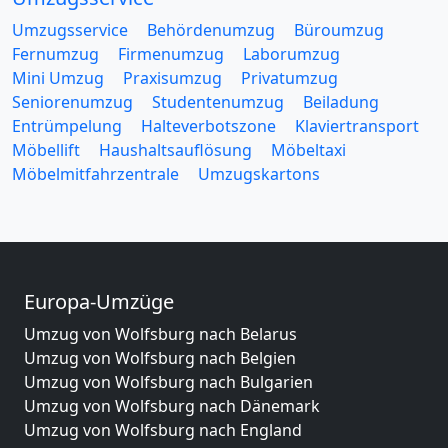
Umzugsservice
Behördenumzug
Büroumzug
Fernumzug
Firmenumzug
Laborumzug
Mini Umzug
Praxisumzug
Privatumzug
Seniorenumzug
Studentenumzug
Beiladung
Entrümpelung
Halteverbotszone
Klaviertransport
Möbellift
Haushaltsauflösung
Möbeltaxi
Möbelmitfahrzentrale
Umzugskartons
Europa-Umzüge
Umzug von Wolfsburg nach Belarus
Umzug von Wolfsburg nach Belgien
Umzug von Wolfsburg nach Bulgarien
Umzug von Wolfsburg nach Dänemark
Umzug von Wolfsburg nach England