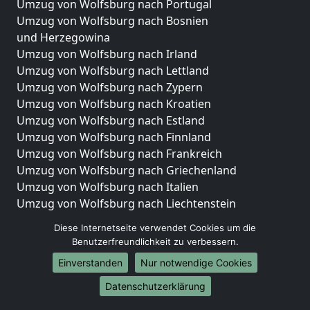
Umzug von Wolfsburg nach Portugal
Umzug von Wolfsburg nach Bosnien
und Herzegowina
Umzug von Wolfsburg nach Irland
Umzug von Wolfsburg nach Lettland
Umzug von Wolfsburg nach Zypern
Umzug von Wolfsburg nach Kroatien
Umzug von Wolfsburg nach Estland
Umzug von Wolfsburg nach Finnland
Umzug von Wolfsburg nach Frankreich
Umzug von Wolfsburg nach Griechenland
Umzug von Wolfsburg nach Italien
Umzug von Wolfsburg nach Liechtenstein
Umzug von Wolfsburg nach Luxemburg
Diese Internetseite verwendet Cookies um die
Umzug von Wolfsburg nach Niederlande
Benutzerfreundlichkeit zu verbessern.
Umzug von Wolfsburg nach Norwegen
Einverstanden
Nur notwendige Cookies
Umzüge-Deutschlandweit
Datenschutzerklärung
Umzug von Wolfsburg nach Berlin