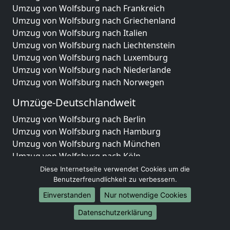
Umzug von Wolfsburg nach Frankreich
Umzug von Wolfsburg nach Griechenland
Umzug von Wolfsburg nach Italien
Umzug von Wolfsburg nach Liechtenstein
Umzug von Wolfsburg nach Luxemburg
Umzug von Wolfsburg nach Niederlande
Umzug von Wolfsburg nach Norwegen
Umzüge-Deutschlandweit
Umzug von Wolfsburg nach Berlin
Umzug von Wolfsburg nach Hamburg
Umzug von Wolfsburg nach München
Umzug von Wolfsburg nach Köln
Umzug von Wolfsburg nach Frankfurt am Main
Diese Internetseite verwendet Cookies um die
Umzug von Wolfsburg nach Stuttgart
Benutzerfreundlichkeit zu verbessern.
Umzug von Wolfsburg nach Düsseldorf
Einverstanden
Nur notwendige Cookies
Umzug von Wolfsburg nach Leipzig
Datenschutzerklärung
Umzug von Wolfsburg nach Dortmund
Umzug von Wolfsburg nach Essen