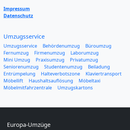
Impressum
Datenschutz
Umzugsservice
Umzugsservice
Behördenumzug
Büroumzug
Fernumzug
Firmenumzug
Laborumzug
Mini Umzug
Praxisumzug
Privatumzug
Seniorenumzug
Studentenumzug
Beiladung
Entrümpelung
Halteverbotszone
Klaviertransport
Möbellift
Haushaltsauflösung
Möbeltaxi
Möbelmitfahrzentrale
Umzugskartons
Europa-Umzüge