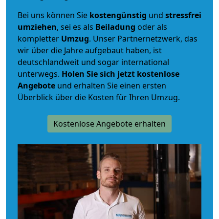
Bei uns können Sie
kostengünstig
und
stressfrei
umziehen
, sei es als
Beiladung
oder als
kompletter
Umzug
. Unser Partnernetzwerk, das
wir über die Jahre aufgebaut haben, ist
deutschlandweit und sogar international
unterwegs.
Holen Sie sich jetzt kostenlose
Angebote
und erhalten Sie einen ersten
Überblick über die Kosten für Ihren Umzug.
Kostenlose Angebote erhalten