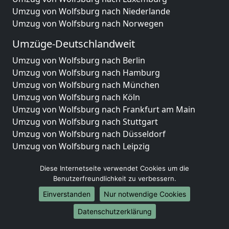
Umzug von Wolfsburg nach Niederlande
Umzug von Wolfsburg nach Norwegen
Umzüge-Deutschlandweit
Umzug von Wolfsburg nach Berlin
Umzug von Wolfsburg nach Hamburg
Umzug von Wolfsburg nach München
Umzug von Wolfsburg nach Köln
Umzug von Wolfsburg nach Frankfurt am Main
Umzug von Wolfsburg nach Stuttgart
Umzug von Wolfsburg nach Düsseldorf
Umzug von Wolfsburg nach Leipzig
Umzug von Wolfsburg nach Dortmund
Diese Internetseite verwendet Cookies um die
Umzug von Wolfsburg nach Essen
Benutzerfreundlichkeit zu verbessern.
Umzug von Wolfsburg nach Bremen
Umzug von Wolfsburg nach Dresden
Einverstanden
Nur notwendige Cookies
Umzug von Wolfsburg nach Hannover
Datenschutzerklärung
Umzug von Wolfsburg nach Nürnberg