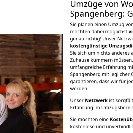
Umzüge von Wol
Spangenberg: G
Sie planen einen Umzug vo
möchten dabei möglichst
v
genau richtig! Unser Netzw
kostengünstige Umzugsdi
Sie sich um nichts anderes 
Zuhause kümmern müssen. W
umfangreiche Erfahrung m
Spangenberg mit jeglicher
garantieren, dass wir für j
werden.
Unser
Netzwerk
ist sorgfäl
Erfahrung im Umzugsberei
Sie möchten eine
Kostenüb
kostenlose und unverbindli