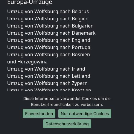
Europa-Umzüge
Umzug von Wolfsburg nach Belarus
Umzug von Wolfsburg nach Belgien
Umzug von Wolfsburg nach Bulgarien
Umzug von Wolfsburg nach Dänemark
Umzug von Wolfsburg nach England
Umzug von Wolfsburg nach Portugal
Umzug von Wolfsburg nach Bosnien
und Herzegowina
Umzug von Wolfsburg nach Irland
Umzug von Wolfsburg nach Lettland
Umzug von Wolfsburg nach Zypern
Umzug von Wolfsburg nach Kroatien
Umzug von Wolfsburg nach Estland
Diese Internetseite verwendet Cookies um die
Umzug von Wolfsburg nach Finnland
Benutzerfreundlichkeit zu verbessern.
Umzug von Wolfsburg nach Frankreich
Einverstanden
Nur notwendige Cookies
Umzug von Wolfsburg nach Griechenland
Datenschutzerklärung
Umzug von Wolfsburg nach Italien
Umzug von Wolfsburg nach Liechtenstein