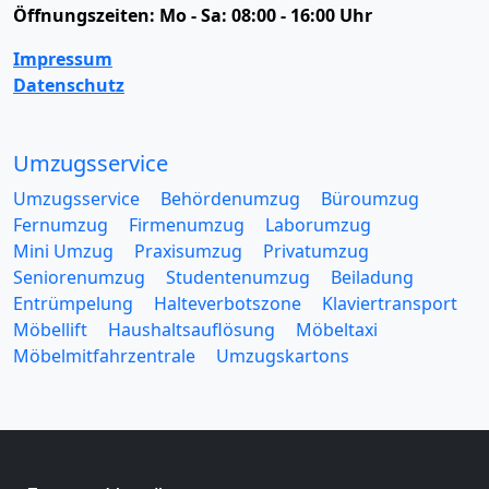
Öffnungszeiten:
Mo - Sa: 08:00 - 16:00 Uhr
Impressum
Datenschutz
Umzugsservice
Umzugsservice
Behördenumzug
Büroumzug
Fernumzug
Firmenumzug
Laborumzug
Mini Umzug
Praxisumzug
Privatumzug
Seniorenumzug
Studentenumzug
Beiladung
Entrümpelung
Halteverbotszone
Klaviertransport
Möbellift
Haushaltsauflösung
Möbeltaxi
Möbelmitfahrzentrale
Umzugskartons