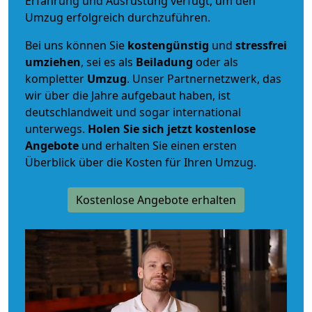
Erfahrung und Ausrüstung verfügt, um den
Umzug erfolgreich durchzuführen.
Bei uns können Sie
kostengünstig
und
stressfrei
umziehen
, sei es als
Beiladung
oder als
kompletter
Umzug
. Unser Partnernetzwerk, das
wir über die Jahre aufgebaut haben, ist
deutschlandweit und sogar international
unterwegs.
Holen Sie sich jetzt kostenlose
Angebote
und erhalten Sie einen ersten
Überblick über die Kosten für Ihren Umzug.
Kostenlose Angebote erhalten