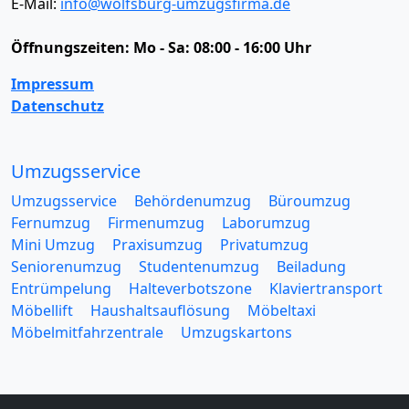
E-Mail:
info@wolfsburg-umzugsfirma.de
Öffnungszeiten:
Mo - Sa: 08:00 - 16:00 Uhr
Impressum
Datenschutz
Umzugsservice
Umzugsservice
Behördenumzug
Büroumzug
Fernumzug
Firmenumzug
Laborumzug
Mini Umzug
Praxisumzug
Privatumzug
Seniorenumzug
Studentenumzug
Beiladung
Entrümpelung
Halteverbotszone
Klaviertransport
Möbellift
Haushaltsauflösung
Möbeltaxi
Möbelmitfahrzentrale
Umzugskartons