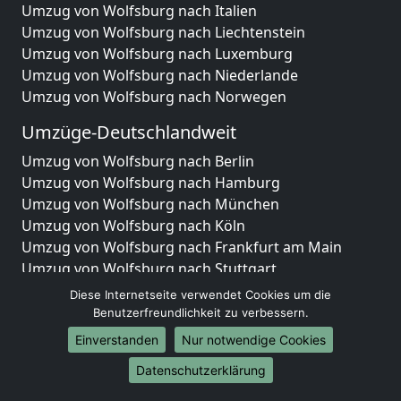
Umzug von Wolfsburg nach Italien
Umzug von Wolfsburg nach Liechtenstein
Umzug von Wolfsburg nach Luxemburg
Umzug von Wolfsburg nach Niederlande
Umzug von Wolfsburg nach Norwegen
Umzüge-Deutschlandweit
Umzug von Wolfsburg nach Berlin
Umzug von Wolfsburg nach Hamburg
Umzug von Wolfsburg nach München
Umzug von Wolfsburg nach Köln
Umzug von Wolfsburg nach Frankfurt am Main
Umzug von Wolfsburg nach Stuttgart
Umzug von Wolfsburg nach Düsseldorf
Diese Internetseite verwendet Cookies um die
Umzug von Wolfsburg nach Leipzig
Benutzerfreundlichkeit zu verbessern.
Umzug von Wolfsburg nach Dortmund
Einverstanden
Nur notwendige Cookies
Umzug von Wolfsburg nach Essen
Datenschutzerklärung
Umzug von Wolfsburg nach Bremen
Umzug von Wolfsburg nach Dresden