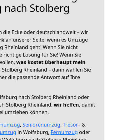
 nach Stolberg
 die Ecke oder deutschlandweit – wir
erk
an unserer Seite, wenn es Umzüge
g Rheinland geht! Wenn Sie nicht
e richtige Lösung für Sie! Wenn Sie
wollen,
was kostet überhaupt mein
Stolberg Rheinland – dann wählen Sie
mer die passende Antwort auf Ihre
fsburg nach Stolberg Rheinland oder
ch Stolberg Rheinland,
wir helfen
, damit
rei umziehen können.
enumzug
,
Seniorenumzug
,
Tresor
– &
numzug
in Wolfsburg,
Fernumzug
oder
 Wolfsburg nach Stolberg Rheinland.