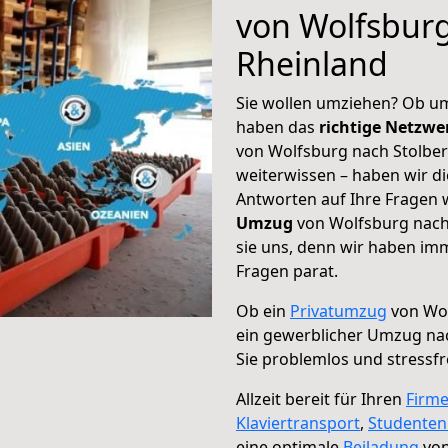
von Wolfsburg
Rheinland
Sie wollen umziehen? Ob um
haben das
richtige Netzw
von Wolfsburg nach Stolber
weiterwissen – haben wir di
Antworten auf Ihre Fragen 
Umzug
von Wolfsburg nach 
sie uns, denn wir haben im
Fragen parat.
Ob ein
Privatumzug
von Wol
ein gewerblicher Umzug na
Sie problemlos und stressf
Allzeit bereit für Ihren
Firm
Klaviertransport
,
Studente
eine optimale
Beiladung
von