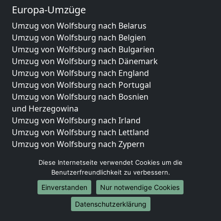
Europa-Umzüge
Umzug von Wolfsburg nach Belarus
Umzug von Wolfsburg nach Belgien
Umzug von Wolfsburg nach Bulgarien
Umzug von Wolfsburg nach Dänemark
Umzug von Wolfsburg nach England
Umzug von Wolfsburg nach Portugal
Umzug von Wolfsburg nach Bosnien
und Herzegowina
Umzug von Wolfsburg nach Irland
Umzug von Wolfsburg nach Lettland
Umzug von Wolfsburg nach Zypern
Umzug von Wolfsburg nach Kroatien
Diese Internetseite verwendet Cookies um die
Umzug von Wolfsburg nach Estland
Benutzerfreundlichkeit zu verbessern.
Umzug von Wolfsburg nach Finnland
Einverstanden
Nur notwendige Cookies
Umzug von Wolfsburg nach Frankreich
Umzug von Wolfsburg nach Griechenland
Datenschutzerklärung
Umzug von Wolfsburg nach Italien