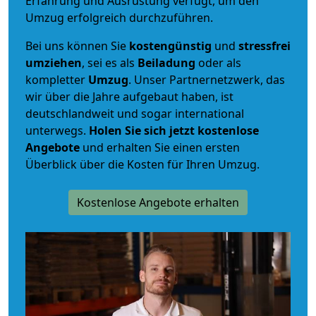
Erfahrung und Ausrüstung verfügt, um den
Umzug erfolgreich durchzuführen.
Bei uns können Sie
kostengünstig
und
stressfrei
umziehen
, sei es als
Beiladung
oder als
kompletter
Umzug
. Unser Partnernetzwerk, das
wir über die Jahre aufgebaut haben, ist
deutschlandweit und sogar international
unterwegs.
Holen Sie sich jetzt kostenlose
Angebote
und erhalten Sie einen ersten
Überblick über die Kosten für Ihren Umzug.
Kostenlose Angebote erhalten