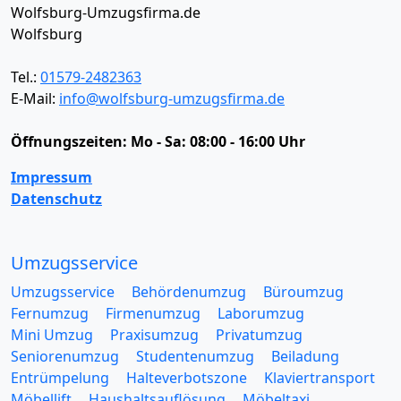
Wolfsburg-Umzugsfirma.de
Wolfsburg
Tel.:
01579-2482363
E-Mail:
info@wolfsburg-umzugsfirma.de
Öffnungszeiten:
Mo - Sa: 08:00 - 16:00 Uhr
Impressum
Datenschutz
Umzugsservice
Umzugsservice
Behördenumzug
Büroumzug
Fernumzug
Firmenumzug
Laborumzug
Mini Umzug
Praxisumzug
Privatumzug
Seniorenumzug
Studentenumzug
Beiladung
Entrümpelung
Halteverbotszone
Klaviertransport
Möbellift
Haushaltsauflösung
Möbeltaxi