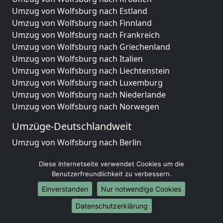
Umzug von Wolfsburg nach Estland
Umzug von Wolfsburg nach Finnland
Umzug von Wolfsburg nach Frankreich
Umzug von Wolfsburg nach Griechenland
Umzug von Wolfsburg nach Italien
Umzug von Wolfsburg nach Liechtenstein
Umzug von Wolfsburg nach Luxemburg
Umzug von Wolfsburg nach Niederlande
Umzug von Wolfsburg nach Norwegen
Umzüge-Deutschlandweit
Umzug von Wolfsburg nach Berlin
Umzug von Wolfsburg nach Hamburg
Diese Internetseite verwendet Cookies um die
Umzug von Wolfsburg nach München
Benutzerfreundlichkeit zu verbessern.
Umzug von Wolfsburg nach Köln
Umzug von Wolfsburg nach Frankfurt am Main
Einverstanden
Nur notwendige Cookies
Umzug von Wolfsburg nach Stuttgart
Datenschutzerklärung
Umzug von Wolfsburg nach Düsseldorf