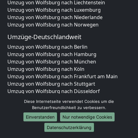
Umzug von Wolfsburg nach Liechtenstein
Umzug von Wolfsburg nach Luxemburg
Umzug von Wolfsburg nach Niederlande
Umzug von Wolfsburg nach Norwegen
Umzüge-Deutschlandweit
Umzug von Wolfsburg nach Berlin
Umzug von Wolfsburg nach Hamburg
Umzug von Wolfsburg nach München
Umzug von Wolfsburg nach Köln
Umzug von Wolfsburg nach Frankfurt am Main
Umzug von Wolfsburg nach Stuttgart
Umzug von Wolfsburg nach Düsseldorf
Umzug von Wolfsburg nach Leipzig
Diese Internetseite verwendet Cookies um die
Umzug von Wolfsburg nach Dortmund
Benutzerfreundlichkeit zu verbessern.
Umzug von Wolfsburg nach Essen
Einverstanden
Nur notwendige Cookies
Umzug von Wolfsburg nach Bremen
Umzug von Wolfsburg nach Dresden
Datenschutzerklärung
Umzug von Wolfsburg nach Hannover