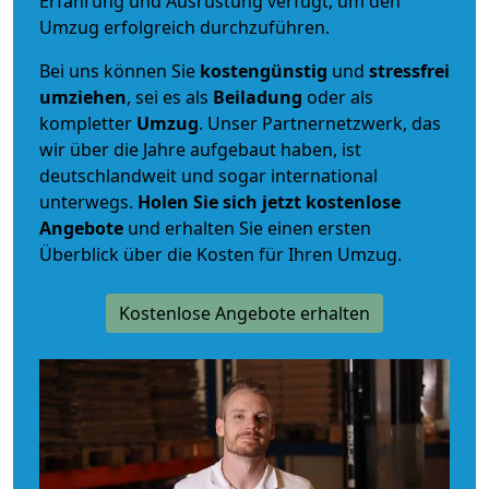
Erfahrung und Ausrüstung verfügt, um den
Umzug erfolgreich durchzuführen.
Bei uns können Sie
kostengünstig
und
stressfrei
umziehen
, sei es als
Beiladung
oder als
kompletter
Umzug
. Unser Partnernetzwerk, das
wir über die Jahre aufgebaut haben, ist
deutschlandweit und sogar international
unterwegs.
Holen Sie sich jetzt kostenlose
Angebote
und erhalten Sie einen ersten
Überblick über die Kosten für Ihren Umzug.
Kostenlose Angebote erhalten