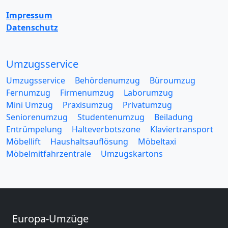
Impressum
Datenschutz
Umzugsservice
Umzugsservice
Behördenumzug
Büroumzug
Fernumzug
Firmenumzug
Laborumzug
Mini Umzug
Praxisumzug
Privatumzug
Seniorenumzug
Studentenumzug
Beiladung
Entrümpelung
Halteverbotszone
Klaviertransport
Möbellift
Haushaltsauflösung
Möbeltaxi
Möbelmitfahrzentrale
Umzugskartons
Europa-Umzüge