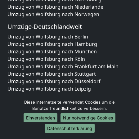
Umzug von Wolfsburg nach Niederlande
Umzug von Wolfsburg nach Norwegen
Umzüge-Deutschlandweit
Umzug von Wolfsburg nach Berlin
Umzug von Wolfsburg nach Hamburg
Umzug von Wolfsburg nach München
Umzug von Wolfsburg nach Köln
Umzug von Wolfsburg nach Frankfurt am Main
Umzug von Wolfsburg nach Stuttgart
Umzug von Wolfsburg nach Düsseldorf
Umzug von Wolfsburg nach Leipzig
Umzug von Wolfsburg nach Dortmund
Diese Internetseite verwendet Cookies um die
Umzug von Wolfsburg nach Essen
Benutzerfreundlichkeit zu verbessern.
Umzug von Wolfsburg nach Bremen
Umzug von Wolfsburg nach Dresden
Einverstanden
Nur notwendige Cookies
Umzug von Wolfsburg nach Hannover
Datenschutzerklärung
Umzug von Wolfsburg nach Nürnberg