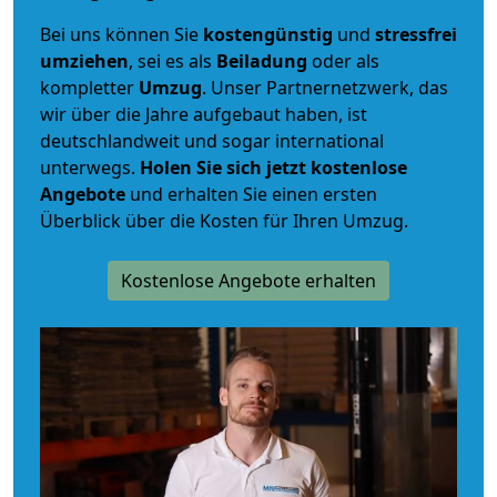
Bei uns können Sie
kostengünstig
und
stressfrei
umziehen
, sei es als
Beiladung
oder als
kompletter
Umzug
. Unser Partnernetzwerk, das
wir über die Jahre aufgebaut haben, ist
deutschlandweit und sogar international
unterwegs.
Holen Sie sich jetzt kostenlose
Angebote
und erhalten Sie einen ersten
Überblick über die Kosten für Ihren Umzug.
Kostenlose Angebote erhalten