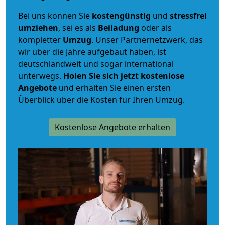
Bei uns können Sie
kostengünstig
und
stressfrei
umziehen
, sei es als
Beiladung
oder als
kompletter
Umzug
. Unser Partnernetzwerk, das
wir über die Jahre aufgebaut haben, ist
deutschlandweit und sogar international
unterwegs.
Holen Sie sich jetzt kostenlose
Angebote
und erhalten Sie einen ersten
Überblick über die Kosten für Ihren Umzug.
Kostenlose Angebote erhalten