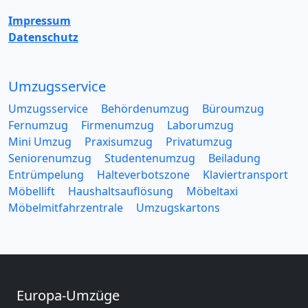
Impressum
Datenschutz
Umzugsservice
Umzugsservice
Behördenumzug
Büroumzug
Fernumzug
Firmenumzug
Laborumzug
Mini Umzug
Praxisumzug
Privatumzug
Seniorenumzug
Studentenumzug
Beiladung
Entrümpelung
Halteverbotszone
Klaviertransport
Möbellift
Haushaltsauflösung
Möbeltaxi
Möbelmitfahrzentrale
Umzugskartons
Europa-Umzüge