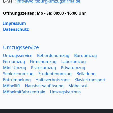
E-Mail:
info@wolfsburg-umzugsfirma.de
Öffnungszeiten:
Mo - Sa: 08:00 - 16:00 Uhr
Impressum
Datenschutz
Umzugsservice
Umzugsservice
Behördenumzug
Büroumzug
Fernumzug
Firmenumzug
Laborumzug
Mini Umzug
Praxisumzug
Privatumzug
Seniorenumzug
Studentenumzug
Beiladung
Entrümpelung
Halteverbotszone
Klaviertransport
Möbellift
Haushaltsauflösung
Möbeltaxi
Möbelmitfahrzentrale
Umzugskartons