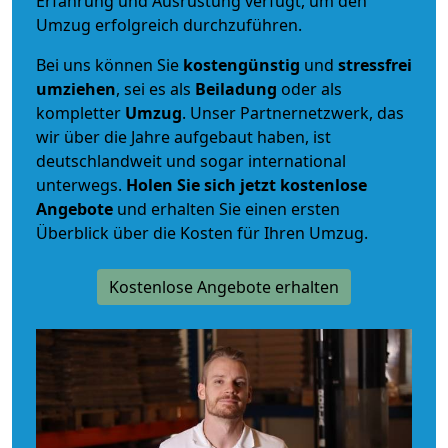
Erfahrung und Ausrüstung verfügt, um den
Umzug erfolgreich durchzuführen.
Bei uns können Sie
kostengünstig
und
stressfrei
umziehen
, sei es als
Beiladung
oder als
kompletter
Umzug
. Unser Partnernetzwerk, das
wir über die Jahre aufgebaut haben, ist
deutschlandweit und sogar international
unterwegs.
Holen Sie sich jetzt kostenlose
Angebote
und erhalten Sie einen ersten
Überblick über die Kosten für Ihren Umzug.
Kostenlose Angebote erhalten