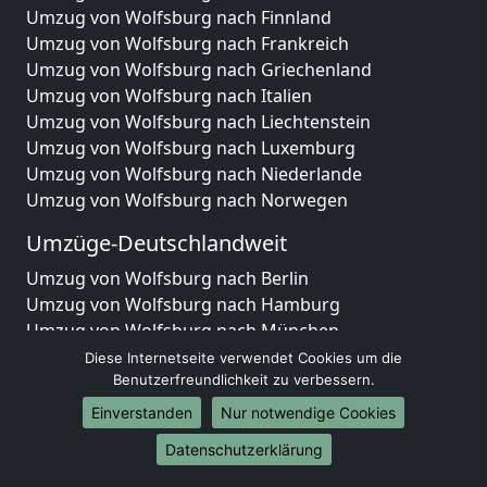
Umzug von Wolfsburg nach Finnland
Umzug von Wolfsburg nach Frankreich
Umzug von Wolfsburg nach Griechenland
Umzug von Wolfsburg nach Italien
Umzug von Wolfsburg nach Liechtenstein
Umzug von Wolfsburg nach Luxemburg
Umzug von Wolfsburg nach Niederlande
Umzug von Wolfsburg nach Norwegen
Umzüge-Deutschlandweit
Umzug von Wolfsburg nach Berlin
Umzug von Wolfsburg nach Hamburg
Umzug von Wolfsburg nach München
Umzug von Wolfsburg nach Köln
Diese Internetseite verwendet Cookies um die
Umzug von Wolfsburg nach Frankfurt am Main
Benutzerfreundlichkeit zu verbessern.
Umzug von Wolfsburg nach Stuttgart
Einverstanden
Nur notwendige Cookies
Umzug von Wolfsburg nach Düsseldorf
Datenschutzerklärung
Umzug von Wolfsburg nach Leipzig
Umzug von Wolfsburg nach Dortmund