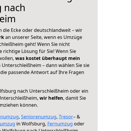
g nach
heim
 die Ecke oder deutschlandweit – wir
erk
an unserer Seite, wenn es Umzüge
hleißheim geht! Wenn Sie nicht
e richtige Lösung für Sie! Wenn Sie
wollen,
was kostet überhaupt mein
Unterschleißheim – dann wählen Sie sie
die passende Antwort auf Ihre Fragen
fsburg nach Unterschleißheim oder ein
nterschleißheim,
wir helfen
, damit Sie
umziehen können.
enumzug
,
Seniorenumzug
,
Tresor
– &
numzug
in Wolfsburg,
Fernumzug
oder
 Wolfsburg nach Unterschleißheim.