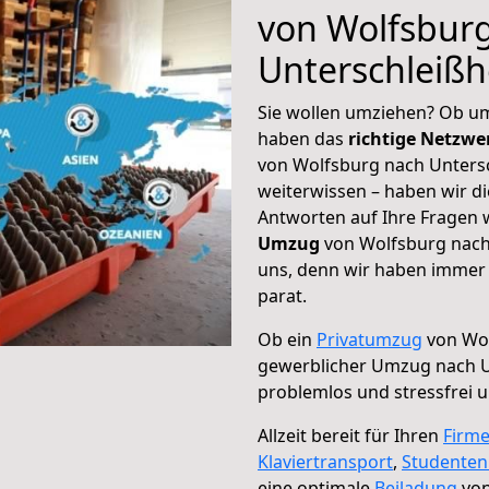
von Wolfsbur
Unterschleiß
Sie wollen umziehen? Ob um
haben das
richtige Netzw
von Wolfsburg nach Untersc
weiterwissen – haben wir di
Antworten auf Ihre Fragen 
Umzug
von Wolfsburg nach 
uns, denn wir haben immer 
parat.
Ob ein
Privatumzug
von Wol
gewerblicher Umzug nach U
problemlos und stressfrei 
Allzeit bereit für Ihren
Firm
Klaviertransport
,
Studente
eine optimale
Beiladung
von