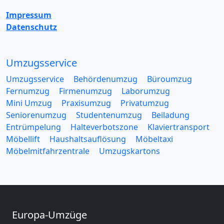
Impressum
Datenschutz
Umzugsservice
Umzugsservice
Behördenumzug
Büroumzug
Fernumzug
Firmenumzug
Laborumzug
Mini Umzug
Praxisumzug
Privatumzug
Seniorenumzug
Studentenumzug
Beiladung
Entrümpelung
Halteverbotszone
Klaviertransport
Möbellift
Haushaltsauflösung
Möbeltaxi
Möbelmitfahrzentrale
Umzugskartons
Europa-Umzüge