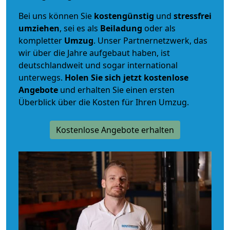
Bei uns können Sie
kostengünstig
und
stressfrei
umziehen
, sei es als
Beiladung
oder als
kompletter
Umzug
. Unser Partnernetzwerk, das
wir über die Jahre aufgebaut haben, ist
deutschlandweit und sogar international
unterwegs.
Holen Sie sich jetzt kostenlose
Angebote
und erhalten Sie einen ersten
Überblick über die Kosten für Ihren Umzug.
Kostenlose Angebote erhalten