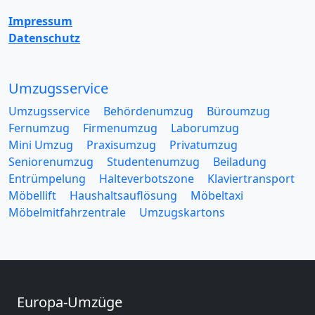
Impressum
Datenschutz
Umzugsservice
Umzugsservice
Behördenumzug
Büroumzug
Fernumzug
Firmenumzug
Laborumzug
Mini Umzug
Praxisumzug
Privatumzug
Seniorenumzug
Studentenumzug
Beiladung
Entrümpelung
Halteverbotszone
Klaviertransport
Möbellift
Haushaltsauflösung
Möbeltaxi
Möbelmitfahrzentrale
Umzugskartons
Europa-Umzüge