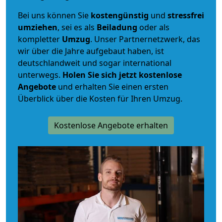
Bei uns können Sie
kostengünstig
und
stressfrei
umziehen
, sei es als
Beiladung
oder als
kompletter
Umzug
. Unser Partnernetzwerk, das
wir über die Jahre aufgebaut haben, ist
deutschlandweit und sogar international
unterwegs.
Holen Sie sich jetzt kostenlose
Angebote
und erhalten Sie einen ersten
Überblick über die Kosten für Ihren Umzug.
Kostenlose Angebote erhalten