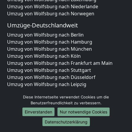
Umzug von Wolfsburg nach Niederlande
Umzug von Wolfsburg nach Norwegen
Umzüge-Deutschlandweit
Umzug von Wolfsburg nach Berlin
Umzug von Wolfsburg nach Hamburg
Umzug von Wolfsburg nach München
Umzug von Wolfsburg nach Köln
Umzug von Wolfsburg nach Frankfurt am Main
Umzug von Wolfsburg nach Stuttgart
Umzug von Wolfsburg nach Düsseldorf
Umzug von Wolfsburg nach Leipzig
Umzug von Wolfsburg nach Dortmund
Diese Internetseite verwendet Cookies um die
Umzug von Wolfsburg nach Essen
Benutzerfreundlichkeit zu verbessern.
Umzug von Wolfsburg nach Bremen
Umzug von Wolfsburg nach Dresden
Einverstanden
Nur notwendige Cookies
Umzug von Wolfsburg nach Hannover
Datenschutzerklärung
Umzug von Wolfsburg nach Nürnberg