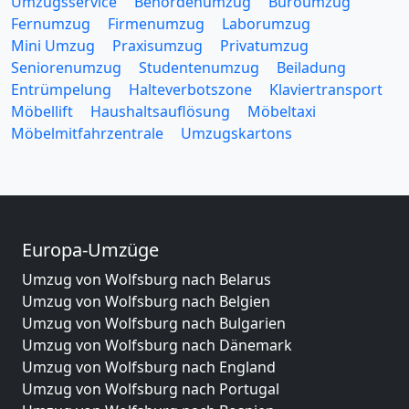
Umzugsservice
Behördenumzug
Büroumzug
Fernumzug
Firmenumzug
Laborumzug
Mini Umzug
Praxisumzug
Privatumzug
Seniorenumzug
Studentenumzug
Beiladung
Entrümpelung
Halteverbotszone
Klaviertransport
Möbellift
Haushaltsauflösung
Möbeltaxi
Möbelmitfahrzentrale
Umzugskartons
Europa-Umzüge
Umzug von Wolfsburg nach Belarus
Umzug von Wolfsburg nach Belgien
Umzug von Wolfsburg nach Bulgarien
Umzug von Wolfsburg nach Dänemark
Umzug von Wolfsburg nach England
Umzug von Wolfsburg nach Portugal