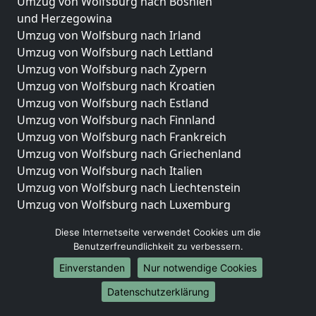
Umzug von Wolfsburg nach Bosnien
und Herzegowina
Umzug von Wolfsburg nach Irland
Umzug von Wolfsburg nach Lettland
Umzug von Wolfsburg nach Zypern
Umzug von Wolfsburg nach Kroatien
Umzug von Wolfsburg nach Estland
Umzug von Wolfsburg nach Finnland
Umzug von Wolfsburg nach Frankreich
Umzug von Wolfsburg nach Griechenland
Umzug von Wolfsburg nach Italien
Umzug von Wolfsburg nach Liechtenstein
Umzug von Wolfsburg nach Luxemburg
Umzug von Wolfsburg nach Niederlande
Diese Internetseite verwendet Cookies um die
Umzug von Wolfsburg nach Norwegen
Benutzerfreundlichkeit zu verbessern.
Umzüge-Deutschlandweit
Einverstanden
Nur notwendige Cookies
Umzug von Wolfsburg nach Berlin
Datenschutzerklärung
Umzug von Wolfsburg nach Hamburg