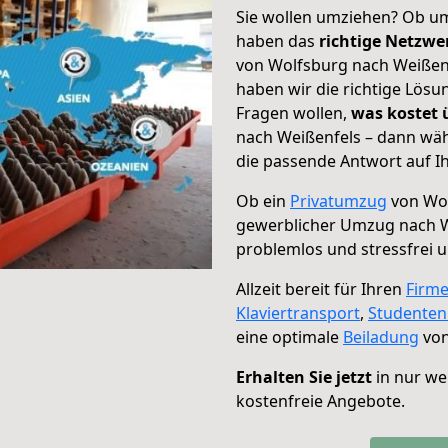
Sie wollen umziehen? Ob um
haben das
richtige Netzw
von Wolfsburg nach Weißenf
haben wir die richtige Lösu
Fragen wollen,
was kostet
nach Weißenfels – dann wäh
die passende Antwort auf Ih
Ob ein
Privatumzug
von Wol
gewerblicher Umzug nach W
problemlos und stressfrei 
Allzeit bereit für Ihren
Firm
Klaviertransport
,
Studente
eine optimale
Beiladung
von
Erhalten Sie jetzt
in nur we
kostenfreie Angebote.