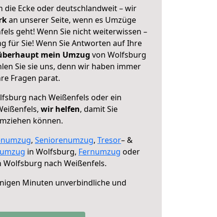
 die Ecke oder deutschlandweit – wir
erk
an unserer Seite, wenn es Umzüge
els geht! Wenn Sie nicht weiterwissen –
ng für Sie! Wenn Sie Antworten auf Ihre
 überhaupt mein Umzug
von Wolfsburg
len Sie sie uns, denn wir haben immer
re Fragen parat.
fsburg nach Weißenfels oder ein
eißenfels,
wir helfen
, damit Sie
umziehen können.
enumzug
,
Seniorenumzug
,
Tresor
– &
numzug
in Wolfsburg,
Fernumzug
oder
 Wolfsburg nach Weißenfels.
nigen Minuten unverbindliche und