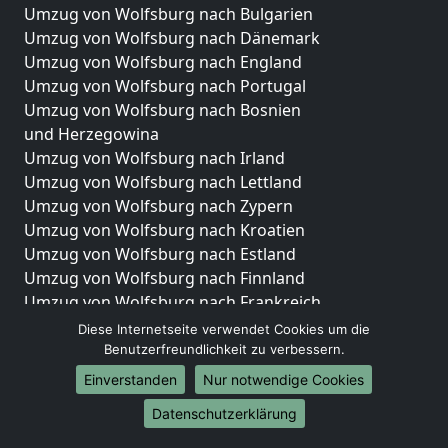
Umzug von Wolfsburg nach Bulgarien
Umzug von Wolfsburg nach Dänemark
Umzug von Wolfsburg nach England
Umzug von Wolfsburg nach Portugal
Umzug von Wolfsburg nach Bosnien
und Herzegowina
Umzug von Wolfsburg nach Irland
Umzug von Wolfsburg nach Lettland
Umzug von Wolfsburg nach Zypern
Umzug von Wolfsburg nach Kroatien
Umzug von Wolfsburg nach Estland
Umzug von Wolfsburg nach Finnland
Umzug von Wolfsburg nach Frankreich
Umzug von Wolfsburg nach Griechenland
Diese Internetseite verwendet Cookies um die
Umzug von Wolfsburg nach Italien
Benutzerfreundlichkeit zu verbessern.
Umzug von Wolfsburg nach Liechtenstein
Einverstanden
Nur notwendige Cookies
Umzug von Wolfsburg nach Luxemburg
Datenschutzerklärung
Umzug von Wolfsburg nach Niederlande
Umzug von Wolfsburg nach Norwegen