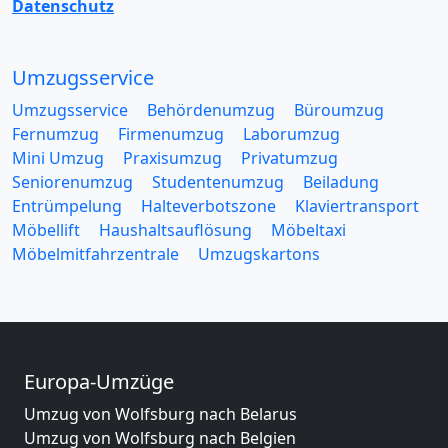
Datenschutz
Umzugsservice
Umzugsservice
Behördenumzug
Büroumzug
Fernumzug
Firmenumzug
Laborumzug
Mini Umzug
Praxisumzug
Privatumzug
Seniorenumzug
Studentenumzug
Beiladung
Entrümpelung
Halteverbotszone
Klaviertransport
Möbellift
Haushaltsauflösung
Möbeltaxi
Möbelmitfahrzentrale
Umzugskartons
Europa-Umzüge
Umzug von Wolfsburg nach Belarus
Umzug von Wolfsburg nach Belgien