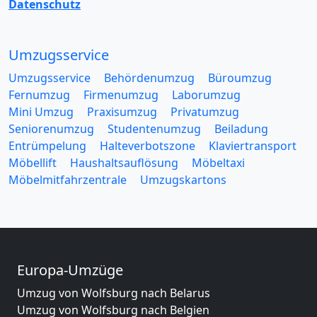
Datenschutz
Umzugsservice
Umzugsservice
Behördenumzug
Büroumzug
Fernumzug
Firmenumzug
Laborumzug
Mini Umzug
Praxisumzug
Privatumzug
Seniorenumzug
Studentenumzug
Beiladung
Entrümpelung
Halteverbotszone
Klaviertransport
Möbellift
Haushaltsauflösung
Möbeltaxi
Möbelmitfahrzentrale
Umzugskartons
Europa-Umzüge
Umzug von Wolfsburg nach Belarus
Umzug von Wolfsburg nach Belgien