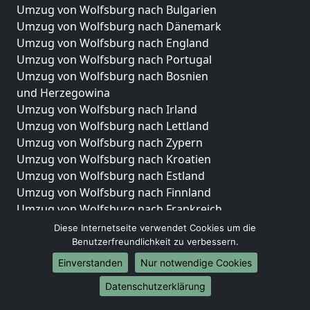
Umzug von Wolfsburg nach Bulgarien
Umzug von Wolfsburg nach Dänemark
Umzug von Wolfsburg nach England
Umzug von Wolfsburg nach Portugal
Umzug von Wolfsburg nach Bosnien
und Herzegowina
Umzug von Wolfsburg nach Irland
Umzug von Wolfsburg nach Lettland
Umzug von Wolfsburg nach Zypern
Umzug von Wolfsburg nach Kroatien
Umzug von Wolfsburg nach Estland
Umzug von Wolfsburg nach Finnland
Umzug von Wolfsburg nach Frankreich
Umzug von Wolfsburg nach Griechenland
Diese Internetseite verwendet Cookies um die
Umzug von Wolfsburg nach Italien
Benutzerfreundlichkeit zu verbessern.
Umzug von Wolfsburg nach Liechtenstein
Einverstanden
Nur notwendige Cookies
Umzug von Wolfsburg nach Luxemburg
Datenschutzerklärung
Umzug von Wolfsburg nach Niederlande
Umzug von Wolfsburg nach Norwegen